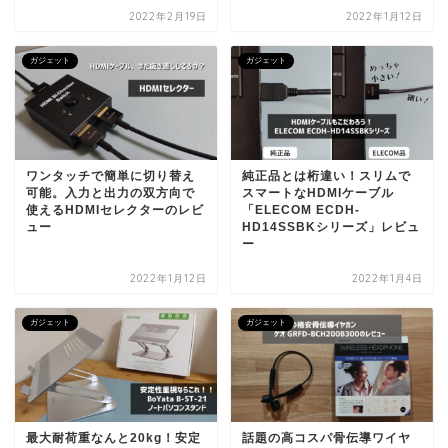
2022年2月19日
2022年1月12日
ガジェット
ガジェット
ワンタッチで簡単に切り替え
純正品とは桁違い！スリムで
可能。入力と出力の双方向で
スマートなHDMIケーブル
使えるHDMIセレクターのレビ
「ELECOM ECDH-
ュー
HD14SSBKシリーズ」レビュ
ー
2022年1月12日
2022年1月4日
ガジェット
ガジェット
最大耐荷重なんと20kg！安定
話題の高コスパ骨伝導ワイヤ