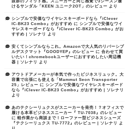
抜群のフィット感。スニーカーと同じ感覚で3シーズン履
けるサンダル「KEEN ユニーク2OT」のレビュー
より
シンプルで安価なワイヤレスキーボードなら『iClever
IC-BK23 Combo』がおすすめ
に
シンプルで安価なワイ
ヤレスキーボードなら『iClever IC-BK23 Combo』がお
すすめ | ソレナリ
より
安くてシンプルならこれ。Amazonで大人気のリバーシブ
ルデスクマット『GOODYEP』のレビュー
に
合わせて買
いたい！chromebookユーザーにおすすめしたい周辺機
器 | ソレナリ
より
アウトドアメーカーが本気で作ったビジネスリュック。大
容量で出張にも使える「Mammut Seon Transporter
25」レビュー
に
シンプルで安価なワイヤレスキーボード
なら『iClever IC-BK23 Combo』がおすすめ | ソレナリ
より
あのテクシーリュクスがスニーカーを発売！？オフィスで
履ける本革ビジネススニーカー『 TU-7038』のレビュー
に
軽作業から商談まで！ローファー型ビジネスシューズ
『テクシーリュクス TU-7772』のレビュー | ソレナリ
よ
り