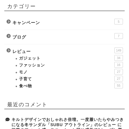
カテゴリー
5
キャンペーン
7
ブログ
149
レビュー
ガジェット
34
ファッション
16
モノ
27
子育て
27
食べ物
55
最近のコメント
キルトデザインでおしゃれさ倍増。一度履いたらやみつき
になる冬サンダル「SUBU アウトライン」のレビュー
に