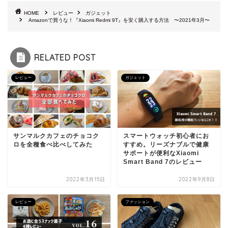
HOME
レビュー
ガジェット
Amazonで買うな！『Xiaomi Redmi 9T』を安く購入する方法 〜2021年3月〜
RELATED POST
レビュー
ガジェット
サンマルクカフェのチョコク
スマートウォッチ初心者にお
ロを全種食べ比べしてみた
すすめ。リーズナブルで健康
サポートが便利なXiaomi
Smart Band 7のレビュー
2022年3月15日
2022年9月8日
レビュー
ファッション