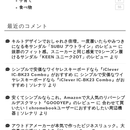
子育て
食べ物
55
最近のコメント
キルトデザインでおしゃれさ倍増。一度履いたらやみつき
になる冬サンダル「SUBU アウトライン」のレビュー
に
抜群のフィット感。スニーカーと同じ感覚で3シーズン履
けるサンダル「KEEN ユニーク2OT」のレビュー
より
シンプルで安価なワイヤレスキーボードなら『iClever
IC-BK23 Combo』がおすすめ
に
シンプルで安価なワイ
ヤレスキーボードなら『iClever IC-BK23 Combo』がお
すすめ | ソレナリ
より
安くてシンプルならこれ。Amazonで大人気のリバーシブ
ルデスクマット『GOODYEP』のレビュー
に
合わせて買
いたい！chromebookユーザーにおすすめしたい周辺機
器 | ソレナリ
より
アウトドアメーカーが本気で作ったビジネスリュック。大