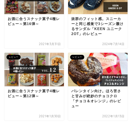
お酒に合うスナック菓子4種レ
抜群のフィット感。スニーカ
ビュー～第16弾～
ーと同じ感覚で3シーズン履け
るサンダル「KEEN ユニーク
2OT」のレビュー
2021年3月31日
2024年7月14日
レビュー
レビュー
お酒に合うスナック菓子4種レ
バレンタイン向け。ほろ苦さ
ビュー～第12弾～
と甘みが絶妙のチョコクロ
「チョコ＆オレンジ」のレビ
ュー
2021年1月30日
2022年1月13日