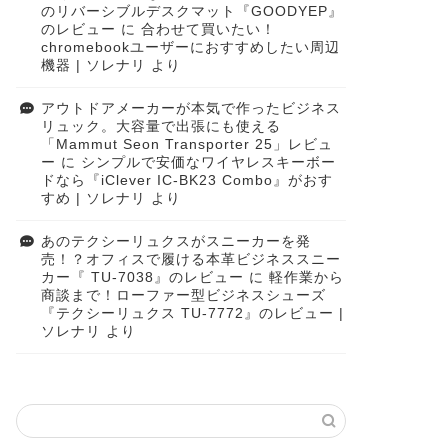
のリバーシブルデスクマット『GOODYEP』
のレビュー
に
合わせて買いたい！
chromebookユーザーにおすすめしたい周辺
機器 | ソレナリ
より
アウトドアメーカーが本気で作ったビジネス
リュック。大容量で出張にも使える
「Mammut Seon Transporter 25」レビュ
ー
に
シンプルで安価なワイヤレスキーボー
ドなら『iClever IC-BK23 Combo』がおす
すめ | ソレナリ
より
あのテクシーリュクスがスニーカーを発
売！？オフィスで履ける本革ビジネススニー
カー『 TU-7038』のレビュー
に
軽作業から
商談まで！ローファー型ビジネスシューズ
『テクシーリュクス TU-7772』のレビュー |
ソレナリ
より