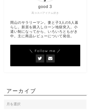
good 3
高コスパアイテム好き
岡山のサラリーマン。妻と子3人の5人暮
らし。新居を購入しローン地獄突入。小
遣い制になってから、いろいろともがき
中。主に商品レビューについて発信。
＼ Follow me ／
アーカイブ