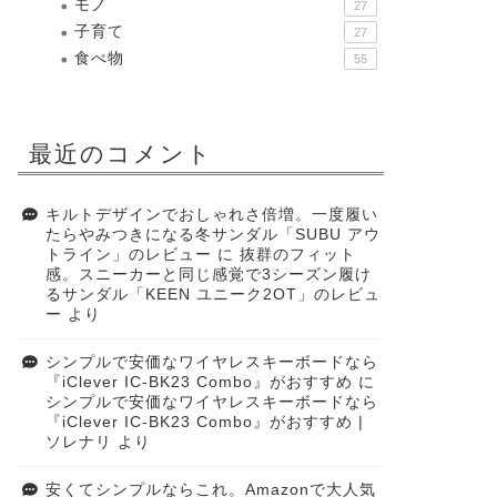
モノ
27
子育て
27
食べ物
55
最近のコメント
キルトデザインでおしゃれさ倍増。一度履い
たらやみつきになる冬サンダル「SUBU アウ
トライン」のレビュー
に
抜群のフィット
感。スニーカーと同じ感覚で3シーズン履け
るサンダル「KEEN ユニーク2OT」のレビュ
ー
より
シンプルで安価なワイヤレスキーボードなら
『iClever IC-BK23 Combo』がおすすめ
に
シンプルで安価なワイヤレスキーボードなら
『iClever IC-BK23 Combo』がおすすめ |
ソレナリ
より
安くてシンプルならこれ。Amazonで大人気