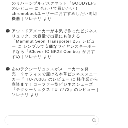
のリバーシブルデスクマット『GOODYEP』
のレビュー
に
合わせて買いたい！
chromebookユーザーにおすすめしたい周辺
機器 | ソレナリ
より
アウトドアメーカーが本気で作ったビジネス
リュック。大容量で出張にも使える
「Mammut Seon Transporter 25」レビュ
ー
に
シンプルで安価なワイヤレスキーボー
ドなら『iClever IC-BK23 Combo』がおす
すめ | ソレナリ
より
あのテクシーリュクスがスニーカーを発
売！？オフィスで履ける本革ビジネススニー
カー『 TU-7038』のレビュー
に
軽作業から
商談まで！ローファー型ビジネスシューズ
『テクシーリュクス TU-7772』のレビュー |
ソレナリ
より