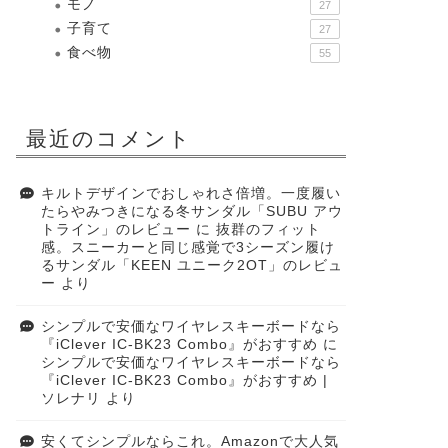
モノ
27
子育て
27
食べ物
55
最近のコメント
キルトデザインでおしゃれさ倍増。一度履い
たらやみつきになる冬サンダル「SUBU アウ
トライン」のレビュー
に
抜群のフィット
感。スニーカーと同じ感覚で3シーズン履け
るサンダル「KEEN ユニーク2OT」のレビュ
ー
より
シンプルで安価なワイヤレスキーボードなら
『iClever IC-BK23 Combo』がおすすめ
に
シンプルで安価なワイヤレスキーボードなら
『iClever IC-BK23 Combo』がおすすめ |
ソレナリ
より
安くてシンプルならこれ。Amazonで大人気