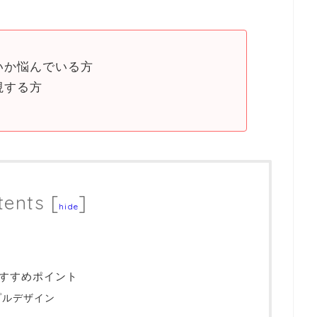
いか悩んでいる方
視する方
tents
[
]
hide
すすめポイント
プルデザイン