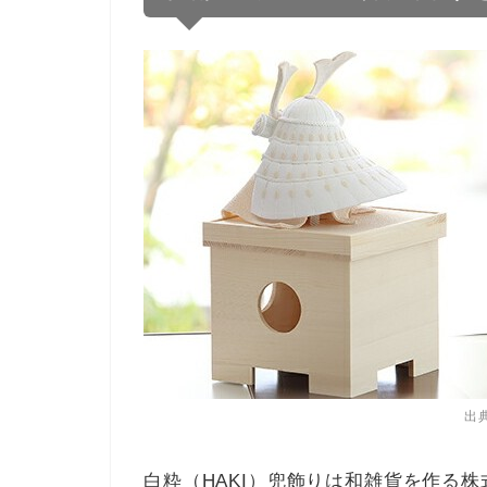
出
白粋（HAKI）兜飾り
は和雑貨を作る株