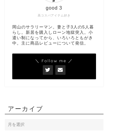
good 3
高コスパアイテム好き
岡山のサラリーマン。妻と子3人の5人暮
らし。新居を購入しローン地獄突入。小
遣い制になってから、いろいろともがき
中。主に商品レビューについて発信。
＼ Follow me ／
アーカイブ