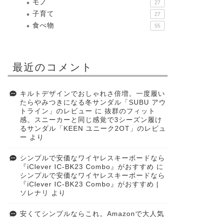
モノ
27
子育て
27
食べ物
55
最近のコメント
キルトデザインでおしゃれさ倍増。一度履い
たらやみつきになる冬サンダル「SUBU アウ
トライン」のレビュー
に
抜群のフィット
感。スニーカーと同じ感覚で3シーズン履け
るサンダル「KEEN ユニーク2OT」のレビュ
ー
より
シンプルで安価なワイヤレスキーボードなら
『iClever IC-BK23 Combo』がおすすめ
に
シンプルで安価なワイヤレスキーボードなら
『iClever IC-BK23 Combo』がおすすめ |
ソレナリ
より
安くてシンプルならこれ。Amazonで大人気