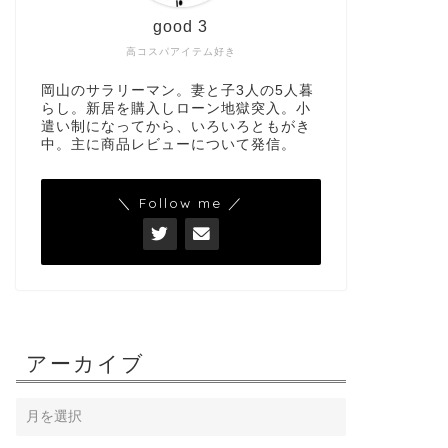
good 3
高コスパアイテム好き
岡山のサラリーマン。妻と子3人の5人暮
らし。新居を購入しローン地獄突入。小
遣い制になってから、いろいろともがき
中。主に商品レビューについて発信。
＼ Follow me ／
アーカイブ