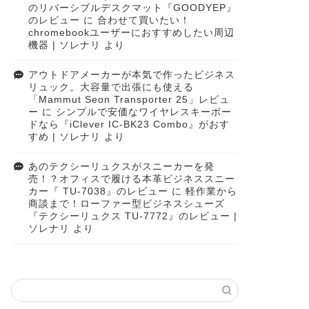
のリバーシブルデスクマット『GOODYEP』
のレビュー
に
合わせて買いたい！
chromebookユーザーにおすすめしたい周辺
機器 | ソレナリ
より
アウトドアメーカーが本気で作ったビジネス
リュック。大容量で出張にも使える
「Mammut Seon Transporter 25」レビュ
ー
に
シンプルで安価なワイヤレスキーボー
ドなら『iClever IC-BK23 Combo』がおす
すめ | ソレナリ
より
あのテクシーリュクスがスニーカーを発
売！？オフィスで履ける本革ビジネススニー
カー『 TU-7038』のレビュー
に
軽作業から
商談まで！ローファー型ビジネスシューズ
『テクシーリュクス TU-7772』のレビュー |
ソレナリ
より